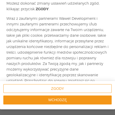
Możesz dokonać zmiany ustawień udzielanych zgód,
Nowa Markowska i Nowa Brzeska z
klikając przycisk
ZGODY
.
certyfikatem BREEAM
18.03.2024
Wraz z zaufanymi partnerami Wawel Development i
innymi zaufanymi partnerami przechowujemy i/lub
odczytujemy informacje zawarte na Twoim urządzeniu,
takie jak pliki cookie, przetwarzamy dane osobowe, takie
jak unikalne identyfikatory, informacje przesyłane przez
urządzenia końcowe niezbędne do personalizacji reklam i
treści, udostępnienie funkcji mediów społecznościowych
pomiaru ruchu jak również dla rozwoju i poprawny
naszych produktów. Za Twoją zgodą my, jak i partnerzy
możemy wykorzystywać precyzyjne dane
geolokalizacyjne i identyfikację poprzez skanowanie
Postęp prac na Ostródzkiej 123
urządzeń. Przechodząc do serwisu zgadzasz się na
wskazane działania.
27.02.2024
ZGODY
Możesz wyrazić zgodę na powyższe cele przetwarzania
WCHODZĘ
poprzez kliknięcie w przycisk
WCHODZĘ
, możesz również
nie wyrażać zgody poprzez wybór ustawień
zaawansowanych. W sytuacji braku zgody będziemy