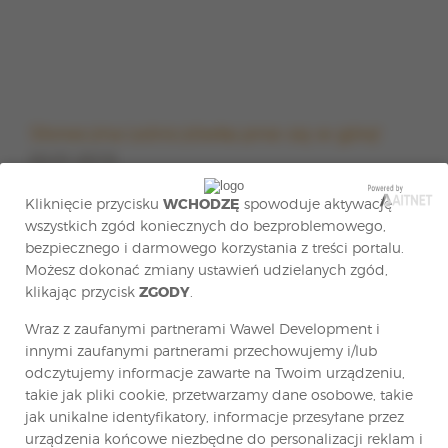
Słoneczna Leśniczówka pnie się w górę!
02.01.2019
Zimowa Słoneczna Leśniczówka
Kliknięcie przycisku
WCHODZĘ
spowoduje aktywację
wszystkich zgód koniecznych do bezproblemowego,
KONTAKT
bezpiecznego i darmowego korzystania z treści portalu.
Możesz dokonać zmiany ustawień udzielanych zgód,
klikając przycisk
ZGODY
.
Wraz z zaufanymi partnerami Wawel Development i
Biuro Główne
innymi zaufanymi partnerami przechowujemy i/lub
Warszawa
odczytujemy informacje zawarte na Twoim urządzeniu,
takie jak pliki cookie, przetwarzamy dane osobowe, takie
ul.
jak unikalne identyfikatory, informacje przesyłane przez
Czerniakowska
urządzenia końcowe niezbędne do personalizacji reklam i