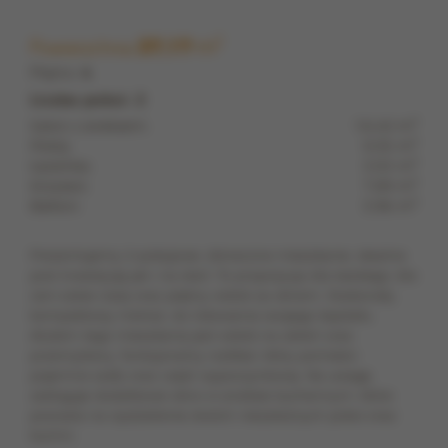
m
2
Powierzchnia
37,17
Piętro:
4
Liczba pokoi: 2
2
Salon z aneksem:
16,40 m
2
Pokój:
9,35 m
2
Łazienka:
3,53 m
2
Korytarz:
7,89 m
2
Balkon:
3,96 m
Prezentujemy 2-pokojowe, słoneczne mieszkanie, idealne
pod inwestycję jak i na start. To propozycja dla każdego, kto
ceni sobie ciszę oraz piękny widok za oknem. Doskonały,
kompaktowy metraż, do lokowania swojego kapitału.
Atutem tego mieszkania jest widok na zieleń oraz
przemyślany, funkcjonalny rozkład, który pomieści
pojemne szafy oraz część wypoczynkową. Na uwagę
zasługuje dodatkowe okno w aneksie kuchennym, które
pozwala na wydzielenie dwóch niezależnych pokoi oraz
kuchni.