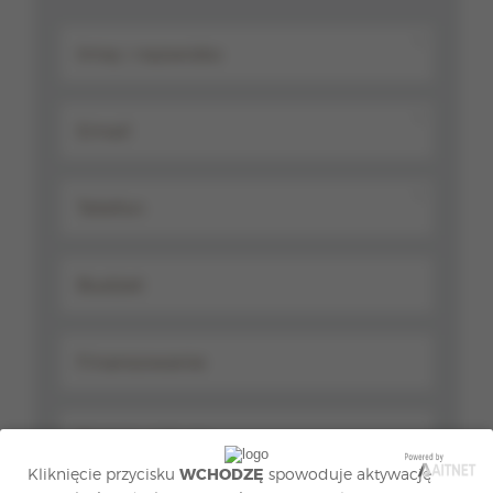
*
*
*
Kliknięcie przycisku
WCHODZĘ
spowoduje aktywację