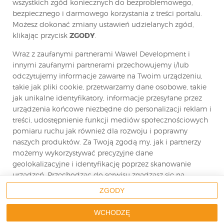
wszystkich zgód koniecznych do bezproblemowego,
*
bezpiecznego i darmowego korzystania z treści portalu.
Możesz dokonać zmiany ustawień udzielanych zgód,
klikając przycisk
ZGODY
.
Wraz z zaufanymi partnerami Wawel Development i
innymi zaufanymi partnerami przechowujemy i/lub
odczytujemy informacje zawarte na Twoim urządzeniu,
takie jak pliki cookie, przetwarzamy dane osobowe, takie
jak unikalne identyfikatory, informacje przesyłane przez
urządzenia końcowe niezbędne do personalizacji reklam i
Wyrażam zgodę na przetwarzanie moich
treści, udostępnienie funkcji mediów społecznościowych
danych osobowych w celu złożenia oferty…
pomiaru ruchu jak również dla rozwoju i poprawny
Zobacz pełną treść zgody.
naszych produktów. Za Twoją zgodą my, jak i partnerzy
Wyrażam zgodę na przetwarzanie moich
możemy wykorzystywać precyzyjne dane
danych osobowych w celach marketingowych…
geolokalizacyjne i identyfikację poprzez skanowanie
Zobacz pełną treść zgody.
urządzeń. Przechodząc do serwisu zgadzasz się na
wskazane działania.
ZGODY
Zgodnie z art. 13 ust. 1 i 2 ogólnego rozporządzenia o ochronie
danych osobowych z dnia 27 kwietnia 2016 r. (dalej jako „RODO”)
Możesz wyrazić zgodę na powyższe cele przetwarzania
informuję, iż:
WCHODZĘ
1. Administratorem Państwa danych osobowych jest: Holding
poprzez kliknięcie w przycisk
WCHODZĘ
, możesz również
Wawel Development Sp. z o.o. z siedzibą w Warszawie, ul.
Czerniakowska 178A lok. 1A, 00-440 Warszawa, filia: ul…