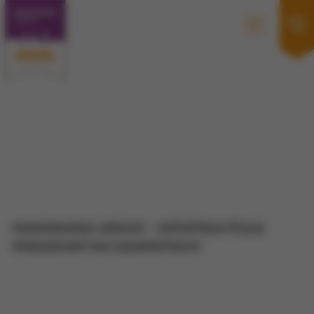
PANORAMA URSUS -
OSTATNIA PULA
MIESZKAŃ NA SZAMOTACH