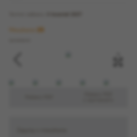
Termin odbioru:
II kwartał 2027
Mieszkanie
25
sprzedane
‹
›
Pobierz PDF
Pobierz PDF
z wymiarami
Zapytaj o mieszkanie