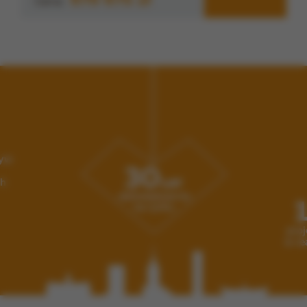
679 675 zł
Cena:
korzystania z naszych serwisów
Wyświetlanie spersonalizowanych reklam, które odpowiadają
Twoim zainteresowaniom
Zakres wykorzystywania plików cookies możesz określić w
ustawieniach Twojej przeglądarki. Bez wprowadzenia
zmian ustawień, informacje w plikach cookies mogą być
zapisywane w pamięci Twojego urządzenia. Więcej
szczegółów znajdziesz w
Polityce cookies
.