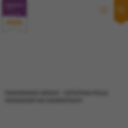
PANORAMA URSUS -
OSTATNIA PULA
MIESZKAŃ NA SZAMOTACH