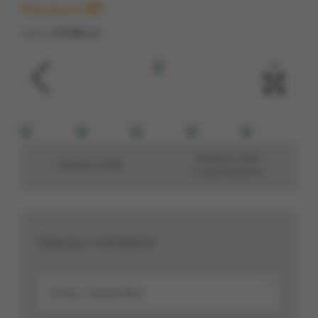
Mieszkanie
27
Cena:
716 862 zł
‹
›
Pobierz PDF
Pobierz PDF
z wymiarami
Zapytaj o mieszkanie
*