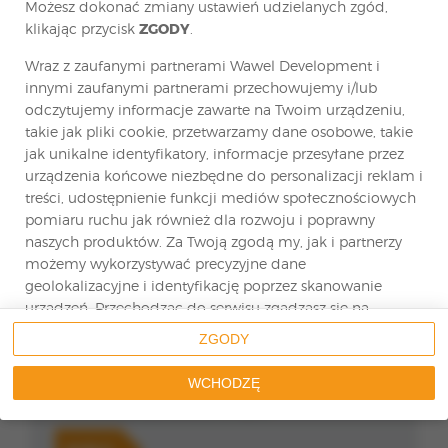
Możesz dokonać zmiany ustawień udzielanych zgód,
klikając przycisk
ZGODY
.
Wraz z zaufanymi partnerami Wawel Development i
innymi zaufanymi partnerami przechowujemy i/lub
odczytujemy informacje zawarte na Twoim urządzeniu,
takie jak pliki cookie, przetwarzamy dane osobowe, takie
Wyrażam zgodę na przetwarzanie moich
jak unikalne identyfikatory, informacje przesyłane przez
danych osobowych w celu złożenia oferty…
urządzenia końcowe niezbędne do personalizacji reklam i
Zobacz pełną treść zgody.
treści, udostępnienie funkcji mediów społecznościowych
Wyrażam zgodę na przetwarzanie moich
pomiaru ruchu jak również dla rozwoju i poprawny
danych osobowych w celach marketingowych…
naszych produktów. Za Twoją zgodą my, jak i partnerzy
Zobacz pełną treść zgody.
możemy wykorzystywać precyzyjne dane
geolokalizacyjne i identyfikację poprzez skanowanie
Zgodnie z art. 13 ust. 1 i 2 ogólnego rozporządzenia o ochronie
urządzeń. Przechodząc do serwisu zgadzasz się na
danych osobowych z dnia 27 kwietnia 2016 r. (dalej jako „RODO”)
informuję, iż:
wskazane działania.
ZGODY
1. Administratorem Państwa danych osobowych jest: Holding
Wawel Development Sp. z o.o. z siedzibą w Warszawie, ul.
Czerniakowska 178A lok. 1A, 00-440 Warszawa, filia: ul…
Możesz wyrazić zgodę na powyższe cele przetwarzania
Zobacz pełną treść klauzuli informacyjnej
WCHODZĘ
poprzez kliknięcie w przycisk
WCHODZĘ
, możesz również
nie wyrażać zgody poprzez wybór ustawień
* - pola oznaczene gwiazdką są wymagane
zaawansowanych. W sytuacji braku zgody będziemy