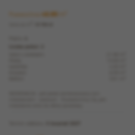
m
2
Powierzchnia
45,66
2
Cena za m
:
15 700 zł
Piętro:
4
Liczba pokoi: 2
2
Salon z aneksem:
21,98 m
2
Pokój:
13,09 m
2
Łazienka:
4,20 m
2
Korytarz:
6,39 m
2
Balkon:
3,61 m
REZERWACJA - jeśli jesteś zainteresowany tym
mieszkaniem - zadzwoń: . Powiadomimy Cię, jeśli
mieszkanie wróci do oferty sprzedaży.
Termin odbioru:
II kwartał 2027