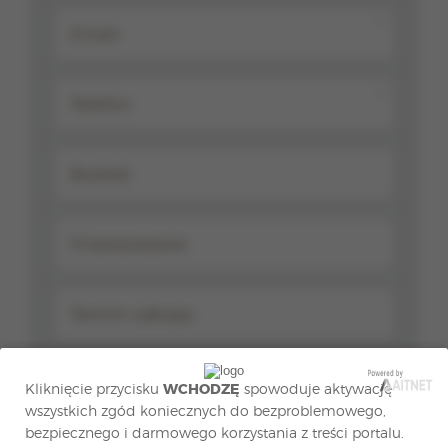
*
*
*
Kliknięcie przycisku
WCHODZĘ
spowoduje aktywację
wszystkich zgód koniecznych do bezproblemowego,
bezpiecznego i darmowego korzystania z treści portalu.