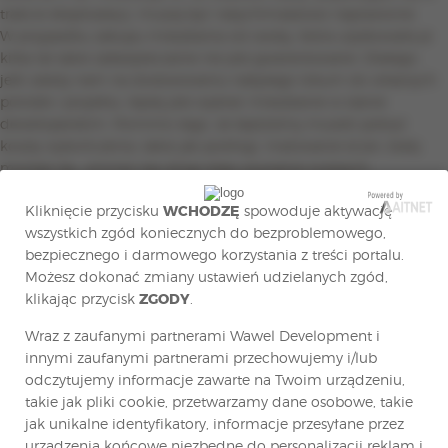
trakcie eksploatacji, muszą być natychmiastowo naprawione.
W przypadku zakupu mieszkania od osoby, która użytkowała je
kilka lat takie zabezpieczanie nie jest gwarantowane. Dlatego,
jeśli zależy nam na dostosowaniu nabytego lokum do własnych
potrzeb i projektu, lepiej jest wybrać mieszkanie w stanie
deweloperskim. Pomimo tego, że będziemy musieli pokryć
koszty wykończenia, takie jak podłogi, malowanie ścian, biały
montaż itp., ominie nas drogi etap usuwania zużytych,
zniszczonych lub po prostu nieatrakcyjnych elementów
Kliknięcie przycisku
WCHODZĘ
spowoduje aktywację
wyposażenia mieszkania.
wszystkich zgód koniecznych do bezproblemowego,
Jeśli poszukujemy ekonomicznego rozwiązania z możliwością
bezpiecznego i darmowego korzystania z treści portalu.
dopasowania go do własnych preferencji, warto skoncentrować
Możesz dokonać zmiany ustawień udzielanych zgód,
się na mieszkaniach na sprzedaż oferowanych na rynku
klikając przycisk
ZGODY
.
pierwotnym. Cena zakupu wraz z kosztami wykończenia, często i
tak przewyższa oferty z rynku wtórnego. Wawel Development
Wraz z zaufanymi partnerami Wawel Development i
proponuje mieszkania na sprzedaż w Warszawie w stanie
innymi zaufanymi partnerami przechowujemy i/lub
deweloperskim. Obecnie dostępne są mieszkania 1, 2, 3, 4 i 5
odczytujemy informacje zawarte na Twoim urządzeniu,
pokojowe na Białołęce przy ulicy Ostródzkiej 123. Wybierz jakość
takie jak pliki cookie, przetwarzamy dane osobowe, takie
i nowoczesność z ofertą od Wawel Development!
jak unikalne identyfikatory, informacje przesyłane przez
urządzenia końcowe niezbędne do personalizacji reklam i