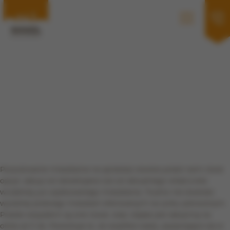
Poszukiwanie mieszkania na sprzedaż otwiera przed nami dwie
opcje: zakup od dewelopera lub od aktualnego właściciela
wcześniej już użytkowanego mieszkania. Trudno nie dostrzec
wyraźnej przewagi mieszkań oferowanych na rynku pierwotnym.
Przede wszystkim są one nowe, więc objęte jest rękojmią na
okres aż 5 lat. Powoduje to, że wszelkie wady, pojawiające się w