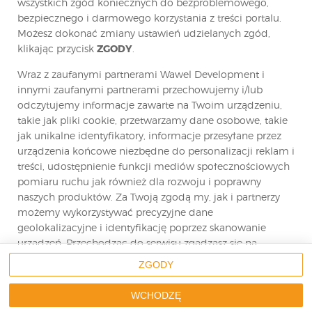
wszystkich zgód koniecznych do bezproblemowego,
bezpiecznego i darmowego korzystania z treści portalu.
Możesz dokonać zmiany ustawień udzielanych zgód,
*
klikając przycisk
ZGODY
.
Wraz z zaufanymi partnerami Wawel Development i
innymi zaufanymi partnerami przechowujemy i/lub
*
odczytujemy informacje zawarte na Twoim urządzeniu,
takie jak pliki cookie, przetwarzamy dane osobowe, takie
jak unikalne identyfikatory, informacje przesyłane przez
*
urządzenia końcowe niezbędne do personalizacji reklam i
treści, udostępnienie funkcji mediów społecznościowych
pomiaru ruchu jak również dla rozwoju i poprawny
naszych produktów. Za Twoją zgodą my, jak i partnerzy
możemy wykorzystywać precyzyjne dane
geolokalizacyjne i identyfikację poprzez skanowanie
urządzeń. Przechodząc do serwisu zgadzasz się na
wskazane działania.
ZGODY
Możesz wyrazić zgodę na powyższe cele przetwarzania
WCHODZĘ
poprzez kliknięcie w przycisk
WCHODZĘ
, możesz również
nie wyrażać zgody poprzez wybór ustawień