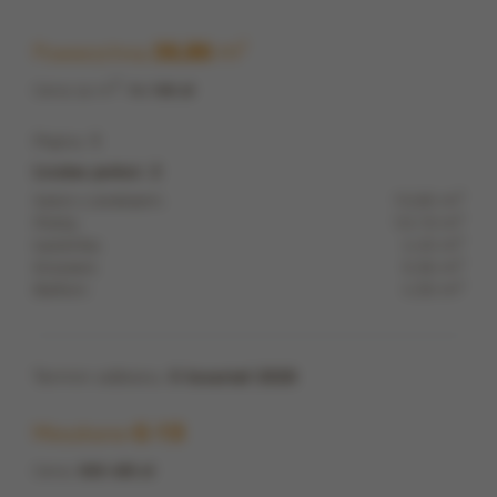
m
2
Powierzchnia
35,85
2
Cena za m
:
14 100 zł
Piętro:
1
Liczba pokoi: 2
2
Salon z aneksem:
15,85 m
2
Pokój:
10,19 m
2
Łazienka:
4,45 m
2
Korytarz:
5,36 m
2
Balkon:
4,30 m
Termin odbioru:
II kwartał 2028
Mieszkanie
G-13
Cena:
505 485 zł