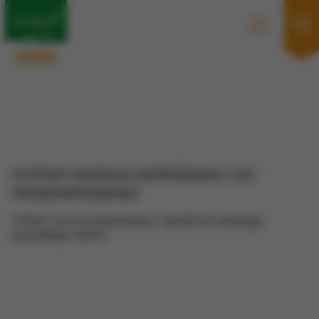
III ETAP OSIEDLA OSTRÓDZKA 123 -
PRZEDSPRZEDAŻ
Umów się na prezentację i wejdź do swojego
przyszłego domu