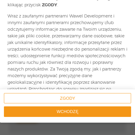
klikając przycisk
ZGODY
.
Wraz z zaufanymi partnerami Wawel Development i
innymi zaufanymi partnerami przechowujemy i/lub
Wyrażam zgodę na przetwarzanie moich
danych osobowych w celu złożenia oferty…
odczytujemy informacje zawarte na Twoim urządzeniu,
Zobacz pełną treść zgody.
takie jak pliki cookie, przetwarzamy dane osobowe, takie
jak unikalne identyfikatory, informacje przesyłane przez
Wyrażam zgodę na przetwarzanie moich
danych osobowych w celach marketingowych…
urządzenia końcowe niezbędne do personalizacji reklam i
Zobacz pełną treść zgody.
treści, udostępnienie funkcji mediów społecznościowych
pomiaru ruchu jak również dla rozwoju i poprawny
naszych produktów. Za Twoją zgodą my, jak i partnerzy
Zgodnie z art. 13 ust. 1 i 2 ogólnego rozporządzenia o ochronie
danych osobowych z dnia 27 kwietnia 2016 r. (dalej jako „RODO”)
informuję, iż:
możemy wykorzystywać precyzyjne dane
1. Administratorem Państwa danych osobowych jest: Holding
geolokalizacyjne i identyfikację poprzez skanowanie
Wawel Development Sp. z o.o. z siedzibą w Warszawie, ul.
Czerniakowska 178A lok. 1A, 00-440 Warszawa, filia: ul…
urządzeń. Przechodząc do serwisu zgadzasz się na
Zobacz pełną treść klauzuli informacyjnej
wskazane działania.
ZGODY
* - pola oznaczene gwiazdką są wymagane
Możesz wyrazić zgodę na powyższe cele przetwarzania
WCHODZĘ
poprzez kliknięcie w przycisk
WCHODZĘ
, możesz również
WYŚLIJ
nie wyrażać zgody poprzez wybór ustawień
zaawansowanych. W sytuacji braku zgody będziemy
przetwarzać dane osobowe w innych celach na innych