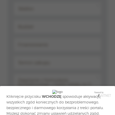
*
*
Kliknięcie przycisku
WCHODZĘ
spowoduje aktywację
wszystkich zgód koniecznych do bezproblemowego,
bezpiecznego i darmowego korzystania z treści portalu.
Możesz dokonać zmiany ustawień udzielanych zgód,