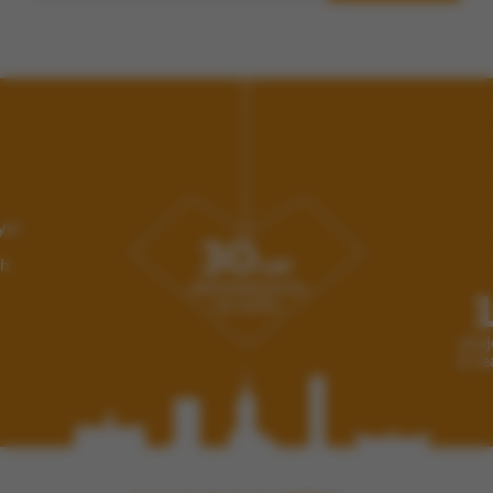
korzystania z naszych serwisów
Wyświetlanie spersonalizowanych reklam, które odpowiadają
Twoim zainteresowaniom
Zakres wykorzystywania plików cookies możesz określić w
ustawieniach Twojej przeglądarki. Bez wprowadzenia
zmian ustawień, informacje w plikach cookies mogą być
zapisywane w pamięci Twojego urządzenia. Więcej
szczegółów znajdziesz w
Polityce cookies
.