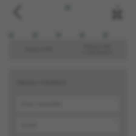
‹
›
Pobierz PDF
Pobierz PDF
z wymiarami
Zapytaj o mieszkanie
*
*