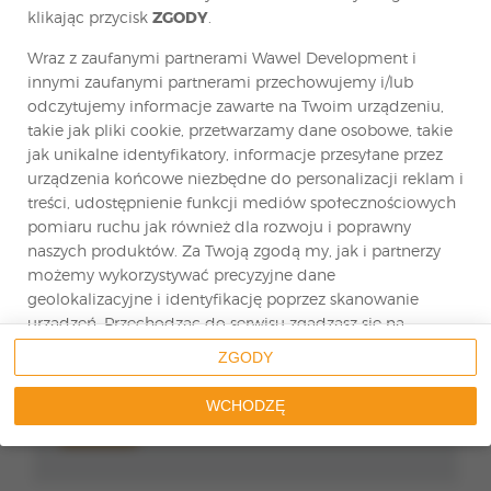
klikając przycisk
ZGODY
.
Wraz z zaufanymi partnerami Wawel Development i
innymi zaufanymi partnerami przechowujemy i/lub
Wyrażam zgodę na przetwarzanie moich
danych osobowych w celu złożenia oferty…
odczytujemy informacje zawarte na Twoim urządzeniu,
Zobacz pełną treść zgody.
takie jak pliki cookie, przetwarzamy dane osobowe, takie
jak unikalne identyfikatory, informacje przesyłane przez
Wyrażam zgodę na przetwarzanie moich
danych osobowych w celach marketingowych…
urządzenia końcowe niezbędne do personalizacji reklam i
Zobacz pełną treść zgody.
treści, udostępnienie funkcji mediów społecznościowych
pomiaru ruchu jak również dla rozwoju i poprawny
naszych produktów. Za Twoją zgodą my, jak i partnerzy
Zgodnie z art. 13 ust. 1 i 2 ogólnego rozporządzenia o ochronie
danych osobowych z dnia 27 kwietnia 2016 r. (dalej jako „RODO”)
informuję, iż:
możemy wykorzystywać precyzyjne dane
1. Administratorem Państwa danych osobowych jest: Holding
geolokalizacyjne i identyfikację poprzez skanowanie
Wawel Development Sp. z o.o. z siedzibą w Warszawie, ul.
Czerniakowska 178A lok. 1A, 00-440 Warszawa, filia: ul…
urządzeń. Przechodząc do serwisu zgadzasz się na
Zobacz pełną treść klauzuli informacyjnej
wskazane działania.
ZGODY
* - pola oznaczene gwiazdką są wymagane
Możesz wyrazić zgodę na powyższe cele przetwarzania
WCHODZĘ
poprzez kliknięcie w przycisk
WCHODZĘ
, możesz również
WYŚLIJ
nie wyrażać zgody poprzez wybór ustawień
zaawansowanych. W sytuacji braku zgody będziemy
przetwarzać dane osobowe w innych celach na innych