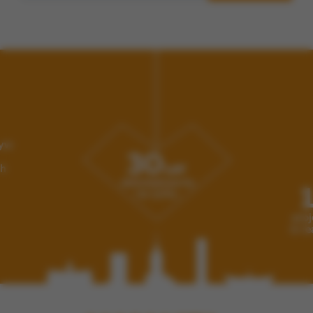
korzystania z naszych serwisów
Wyświetlanie spersonalizowanych reklam, które odpowiadają
Twoim zainteresowaniom
Zakres wykorzystywania plików cookies możesz określić w
ustawieniach Twojej przeglądarki. Bez wprowadzenia
zmian ustawień, informacje w plikach cookies mogą być
zapisywane w pamięci Twojego urządzenia. Więcej
szczegółów znajdziesz w
Polityce cookies
.