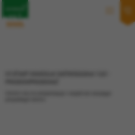
III ETAP OSIEDLA OSTRÓDZKA 123 -
PRZEDSPRZEDAŻ
Umów się na prezentację i wejdź do swojego
przyszłego domu