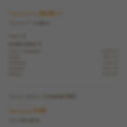
m
2
Powierzchnia
36,36
2
Cena za m
:
14 500 zł
Piętro:
3
Liczba pokoi: 2
2
Salon z aneksem:
16,59 m
2
Pokój:
9,81 m
2
Łazienka:
4,35 m
2
Korytarz:
5,61 m
2
Balkon:
4,30 m
Termin odbioru:
II kwartał 2028
Mieszkanie
F-62
Cena:
527 220 zł