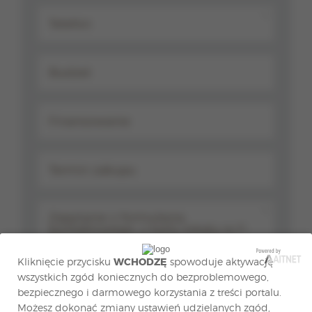
*
*
Kliknięcie przycisku
WCHODZĘ
spowoduje aktywację
wszystkich zgód koniecznych do bezproblemowego,
bezpiecznego i darmowego korzystania z treści portalu.
Możesz dokonać zmiany ustawień udzielanych zgód,