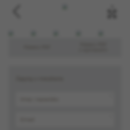
‹
›
Pobierz PDF
Pobierz PDF
z wymiarami
Zapytaj o mieszkanie
*
*