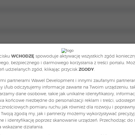
ycisku
WCHODZĘ
spowoduje aktywację wszystkich zgód koniecz
go, bezpiecznego i darmowego korzystania z treści portalu. Mo
ń udzielanych zgód, klikając przycisk
ZGODY
.
ymi partnerami Wawel Development i innymi zaufanymi partnera
i/lub odczytujemy informacje zawarte na Twoim urządzeniu, taki
arzamy dane osobowe, takie jak unikalne identyfikatory, informac
ia końcowe niezbędne do personalizacji reklam i treści, udostępn
znościowych pomiaru ruchu jak również dla rozwoju i poprawny
 Twoją zgodą my, jak i partnerzy możemy wykorzystywać precyzy
ne i identyfikację poprzez skanowanie urządzeń. Przechodząc do 
a wskazane działania.