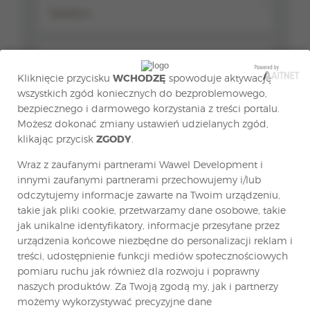
*
Kliknięcie przycisku
WCHODZĘ
spowoduje aktywację
wszystkich zgód koniecznych do bezproblemowego,
bezpiecznego i darmowego korzystania z treści portalu.
Możesz dokonać zmiany ustawień udzielanych zgód,
klikając przycisk
ZGODY
.
Wraz z zaufanymi partnerami Wawel Development i
innymi zaufanymi partnerami przechowujemy i/lub
odczytujemy informacje zawarte na Twoim urządzeniu,
*
takie jak pliki cookie, przetwarzamy dane osobowe, takie
jak unikalne identyfikatory, informacje przesyłane przez
urządzenia końcowe niezbędne do personalizacji reklam i
treści, udostępnienie funkcji mediów społecznościowych
pomiaru ruchu jak również dla rozwoju i poprawny
naszych produktów. Za Twoją zgodą my, jak i partnerzy
możemy wykorzystywać precyzyjne dane