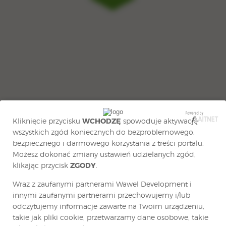
Kliknięcie przycisku
WCHODZĘ
spowoduje aktywację
wszystkich zgód koniecznych do bezproblemowego,
MIESZKANIA
bezpiecznego i darmowego korzystania z treści portalu.
Możesz dokonać zmiany ustawień udzielanych zgód,
klikając przycisk
ZGODY
.
W wybranej inwestycji wszystkie
mieszkania są już sprzedane.
Wraz z zaufanymi partnerami Wawel Development i
Zachęcamy do poznania naszej
innymi zaufanymi partnerami przechowujemy i/lub
aktualnej oferty.
odczytujemy informacje zawarte na Twoim urządzeniu,
takie jak pliki cookie, przetwarzamy dane osobowe, takie