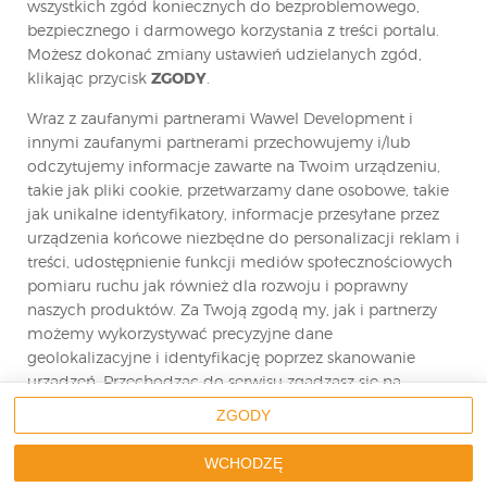
wszystkich zgód koniecznych do bezproblemowego,
Zespół Wawel Development
bezpiecznego i darmowego korzystania z treści portalu.
Możesz dokonać zmiany ustawień udzielanych zgód,
klikając przycisk
ZGODY
.
Podobne artykuły
Wraz z zaufanymi partnerami Wawel Development i
IV etap budowy Panoramy Ursus zakończony
innymi zaufanymi partnerami przechowujemy i/lub
odczytujemy informacje zawarte na Twoim urządzeniu,
II etap osiedla Ostródzka 123 z Pozwoleniem na
takie jak pliki cookie, przetwarzamy dane osobowe, takie
Użytkowanie
jak unikalne identyfikatory, informacje przesyłane przez
urządzenia końcowe niezbędne do personalizacji reklam i
Wielkanoc 2026
treści, udostępnienie funkcji mediów społecznościowych
10 i 11 listopada Biura Sprzedaży będą zamknięte
pomiaru ruchu jak również dla rozwoju i poprawny
naszych produktów. Za Twoją zgodą my, jak i partnerzy
Zakończyliśmy II etap inwestycji Panorama Ursus
możemy wykorzystywać precyzyjne dane
geolokalizacyjne i identyfikację poprzez skanowanie
urządzeń. Przechodząc do serwisu zgadzasz się na
wskazane działania.
ZGODY
Poprzedni
Możesz wyrazić zgodę na powyższe cele przetwarzania
Obejrzyj mieszkanie przed podjęciem decyzji o
WCHODZĘ
poprzez kliknięcie w przycisk
WCHODZĘ
, możesz również