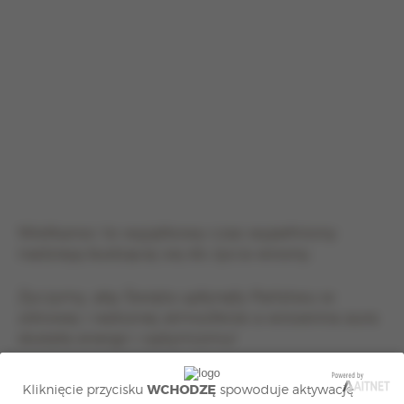
Wielkanoc to wyjątkowy czas wypełniony
nadzieją budzącej się do życia wiosny.
Życzymy, aby Święta upłynęły Państwu w
zdrowej i radosnej atmosferze a wiosenna aura
dodała energii i optymizmu!
Pięknych Świąt Wielkiej Nocy!
Kliknięcie przycisku
WCHODZĘ
spowoduje aktywację